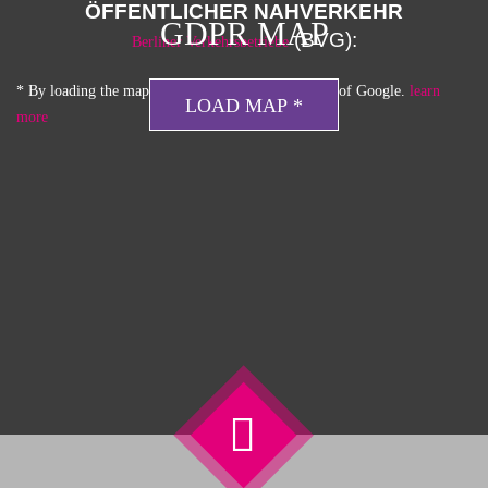
ÖFFENTLICHER NAHVERKEHR
GDPR MAP
(BVG):
Berliner Verkehrsbetriebe
* By loading the map you accept the privacy policy of Google.
learn
LOAD MAP *
more